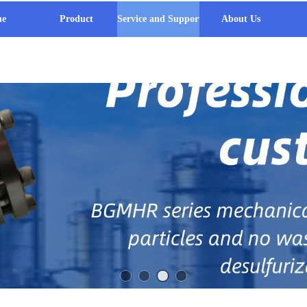
e
Product
Service and Support
About Us