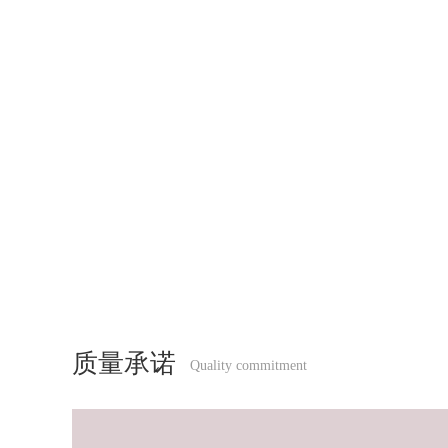
质量承诺
Quality commitment