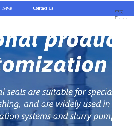
News
Contact Us
中文
E
nglish